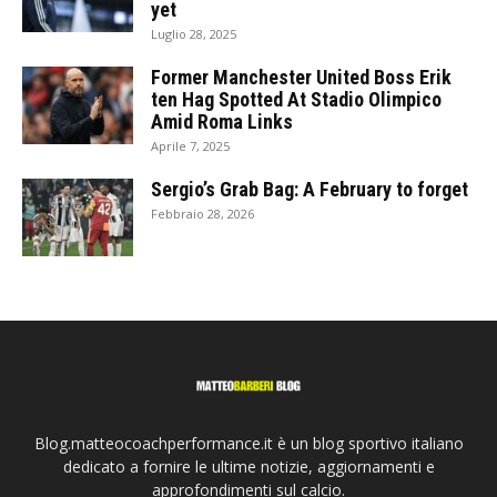
yet
Luglio 28, 2025
Former Manchester United Boss Erik
ten Hag Spotted At Stadio Olimpico
Amid Roma Links
Aprile 7, 2025
Sergio’s Grab Bag: A February to forget
Febbraio 28, 2026
Blog.matteocoachperformance.it è un blog sportivo italiano
dedicato a fornire le ultime notizie, aggiornamenti e
approfondimenti sul calcio.