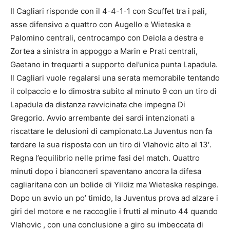
Il Cagliari risponde con il 4-4-1-1 con Scuffet tra i pali,
asse difensivo a quattro con Augello e Wieteska e
Palomino centrali, centrocampo con Deiola a destra e
Zortea a sinistra in appoggo a Marin e Prati centrali,
Gaetano in trequarti a supporto del’unica punta Lapadula.
Il Cagliari vuole regalarsi una serata memorabile tentando
il colpaccio e lo dimostra subito al minuto 9 con un tiro di
Lapadula da distanza ravvicinata che impegna Di
Gregorio. Avvio arrembante dei sardi intenzionati a
riscattare le delusioni di campionato.La Juventus non fa
tardare la sua risposta con un tiro di Vlahovic alto al 13′.
Regna l’equilibrio nelle prime fasi del match. Quattro
minuti dopo i bianconeri spaventano ancora la difesa
cagliaritana con un bolide di Yildiz ma Wieteska respinge.
Dopo un avvio un po’ timido, la Juventus prova ad alzare i
giri del motore e ne raccoglie i frutti al minuto 44 quando
Vlahovic , con una conclusione a giro su imbeccata di