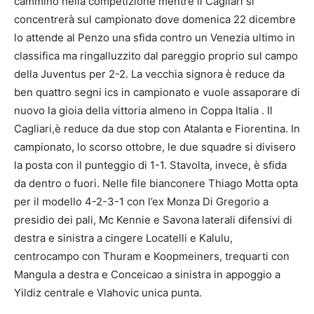
cammino nella competizione mentre il Cagliari si
concentrerà sul campionato dove domenica 22 dicembre
lo attende al Penzo una sfida contro un Venezia ultimo in
classifica ma ringalluzzito dal pareggio proprio sul campo
della Juventus per 2-2. La vecchia signora è reduce da
ben quattro segni ics in campionato e vuole assaporare di
nuovo la gioia della vittoria almeno in Coppa Italia . Il
Cagliari,è reduce da due stop con Atalanta e Fiorentina. In
campionato, lo scorso ottobre, le due squadre si divisero
la posta con il punteggio di 1-1. Stavolta, invece, è sfida
da dentro o fuori. Nelle file bianconere Thiago Motta opta
per il modello 4-2-3-1 con l’ex Monza Di Gregorio a
presidio dei pali, Mc Kennie e Savona laterali difensivi di
destra e sinistra a cingere Locatelli e Kalulu,
centrocampo con Thuram e Koopmeiners, trequarti con
Mangula a destra e Conceicao a sinistra in appoggio a
Yildiz centrale e Vlahovic unica punta.