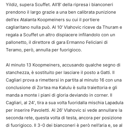
Yildiz, supera Scuffet. All’8′ della ripresa i bianconeri
prendono il largo grazie a una ben calibrata punizione
dell’ex Atalanta Koopmeiners su cui il portiere
cagliaritano nulla può. Al 10′ Vlahovic riceve da Thuram e
regala a Scuffet un altro dispiacere infilandolo con un
pallonetto, il direttore di gara Ermanno Feliciani di
Teramo, però, annulla per fuorigioco.
Al minuto 13 Koopmeiners, accusando qualche segno di
stanchezza, è sostituito per lasciare il posto a Gatti. Il
Cagliari prova a rimettersi in partita al minuto 16 con una
conclusione di Zortea ma Kalulu è sulla traiettoria e gli
manda a monte i piani di gloria deviando in corner. Il
Cagliari, al 24′, tira a sua volta fuoridalla mischia Lapadula
per inserire Pavoletti. Al 26′ Vlahovic si vede annullare la
seconda rete, questa volta di testa, ancora per posizione
di fuorigioco. Il 3-0 dei bianconeri è però nell’aria e, se al